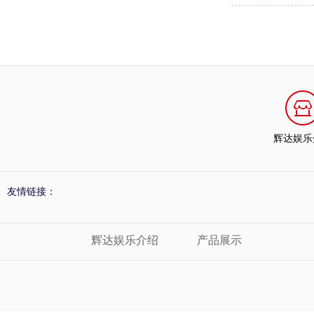
辉达娱乐
友情链接：
辉达娱乐介绍
产品展示