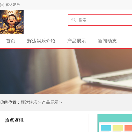
辉达娱乐
首页
辉达娱乐介绍
产品展示
新闻动态
你的位置：
辉达娱乐
>
产品展示
>
热点资讯