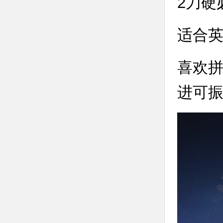
2刀硬
适合
喜欢
进可