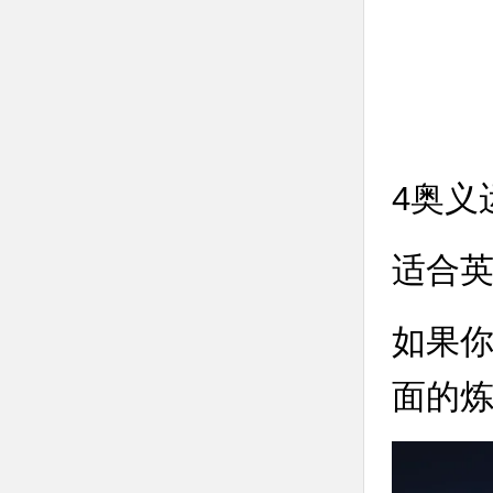
4奥义
适合
如果
面的