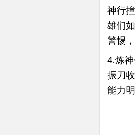
神行
雄们
警惕
4.炼
振刀
能力