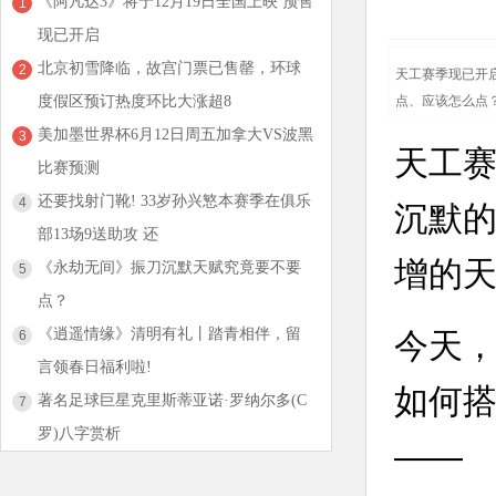
《阿凡达3》将于12月19日全国上映 预售
1
现已开启
北京初雪降临，故宫门票已售罄，环球
2
天工赛季现已开
度假区预订热度环比大涨超8
点、应该怎么点
美加墨世界杯6月12日周五加拿大VS波黑
3
天工
比赛预测
还要找射门靴! 33岁孙兴慜本赛季在俱乐
4
沉默的
部13场9送助攻 还
增的
《永劫无间》振刀沉默天赋究竟要不要
5
点？
《逍遥情缘》清明有礼丨踏青相伴，留
今天
6
言领春日福利啦!
如何
著名足球巨星克里斯蒂亚诺·罗纳尔多(C
7
罗)八字赏析
——