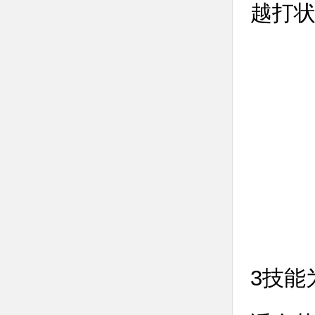
越打
3技能