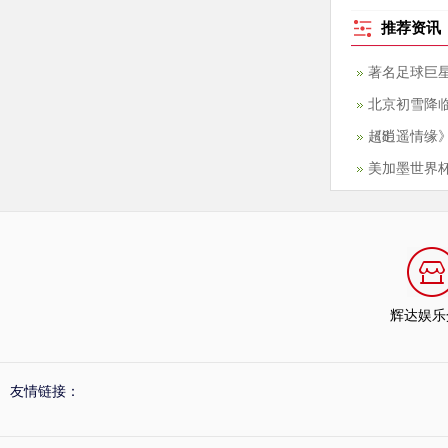
啦!
推荐资讯
著名足球巨星
北京初雪降
超8
《逍遥情缘
美加墨世界杯
辉达娱乐
友情链接：