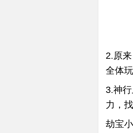
2.原
全体玩
3.神
力，
劫宝小t