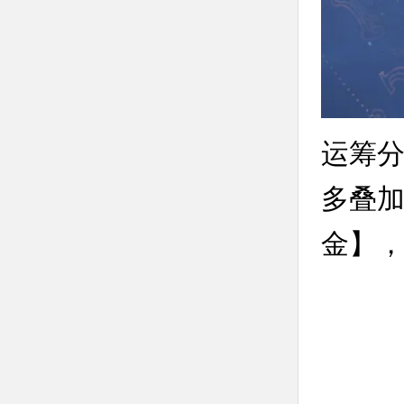
运筹分
多叠加
金】