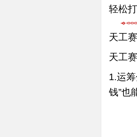
轻松
天工
天工
1.运
钱”也